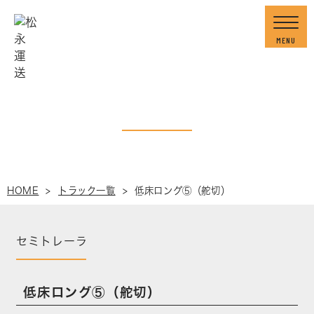
Skip
to
content
MENU
松永運送
TRUCK
低床ロング⑤（舵切）
HOME
>
トラック一覧
>
低床ロング⑤（舵切）
セミトレーラ
低床ロング⑤（舵切）