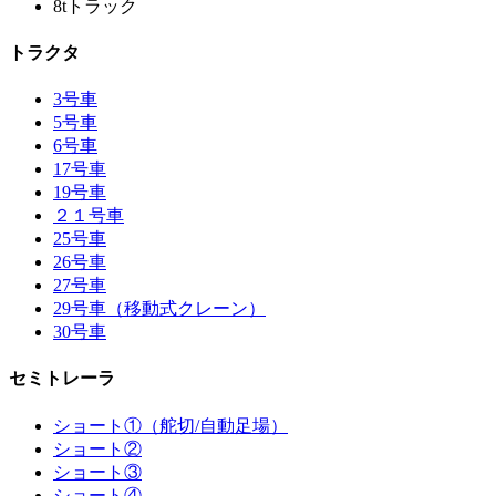
8tトラック
トラクタ
3号車
5号車
6号車
17号車
19号車
２１号車
25号車
26号車
27号車
29号車（移動式クレーン）
30号車
セミトレーラ
ショート①（舵切/自動足場）
ショート②
ショート③
ショート④