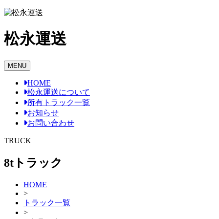
Skip
to
content
松永運送
MENU
HOME
松永運送について
所有トラック一覧
お知らせ
お問い合わせ
TRUCK
8tトラック
HOME
>
トラック一覧
>