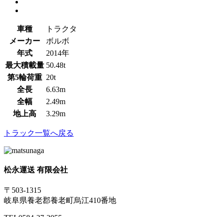
車種
トラクタ
メーカー
ボルボ
年式
2014年
最大積載量
50.48t
第5輪荷重
20t
全長
6.63m
全幅
2.49m
地上高
3.29m
トラック一覧へ戻る
松永運送 有限会社
〒503-1315
岐阜県養老郡養老町烏江410番地