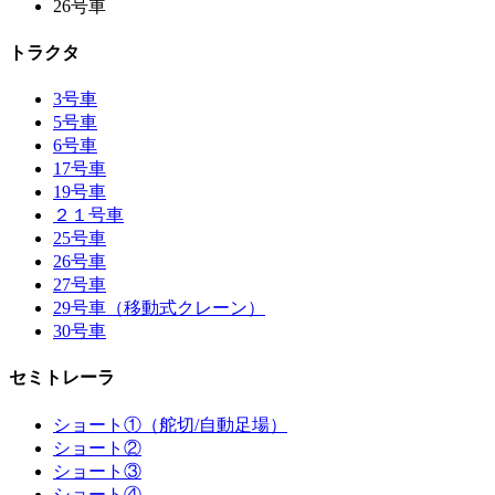
26号車
トラクタ
3号車
5号車
6号車
17号車
19号車
２１号車
25号車
26号車
27号車
29号車（移動式クレーン）
30号車
セミトレーラ
ショート①（舵切/自動足場）
ショート②
ショート③
ショート④