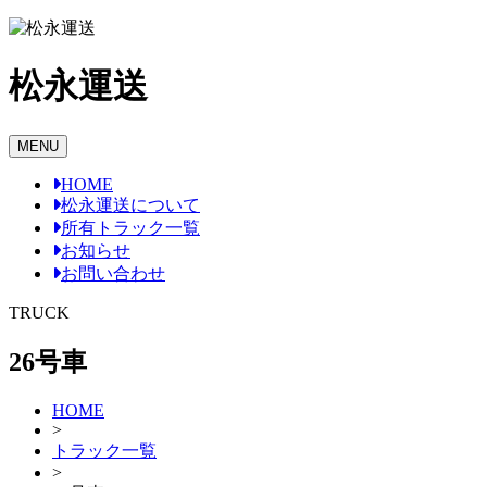
Skip
to
content
松永運送
MENU
HOME
松永運送について
所有トラック一覧
お知らせ
お問い合わせ
TRUCK
26号車
HOME
>
トラック一覧
>