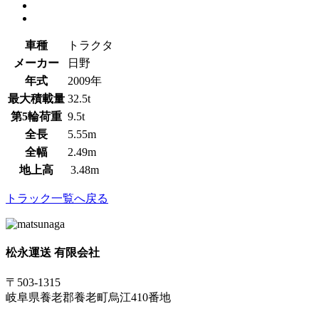
車種
トラクタ
メーカー
日野
年式
2009年
最大積載量
32.5t
第5輪荷重
9.5t
全長
5.55m
全幅
2.49m
地上高
3.48m
トラック一覧へ戻る
松永運送 有限会社
〒503-1315
岐阜県養老郡養老町烏江410番地