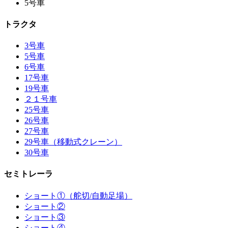
5号車
トラクタ
3号車
5号車
6号車
17号車
19号車
２１号車
25号車
26号車
27号車
29号車（移動式クレーン）
30号車
セミトレーラ
ショート①（舵切/自動足場）
ショート②
ショート③
ショート④