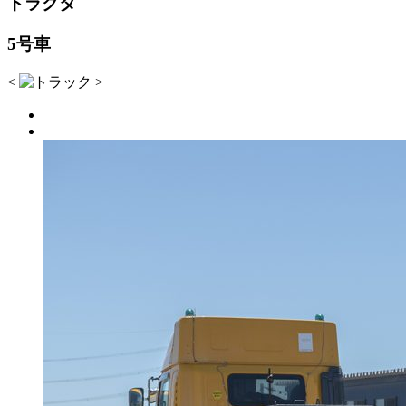
トラクタ
5号車
<
>