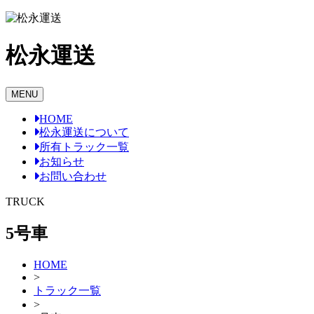
Skip
to
content
松永運送
MENU
HOME
松永運送について
所有トラック一覧
お知らせ
お問い合わせ
TRUCK
5号車
HOME
>
トラック一覧
>