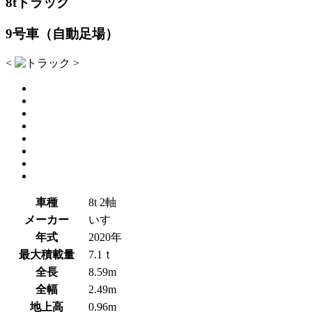
8tトラック
9号車（自動足場）
<
>
車種
8t 2軸
メーカー
いすゞ
年式
2020年
最大積載量
7.1ｔ
全長
8.59m
全幅
2.49m
地上高
0.96m