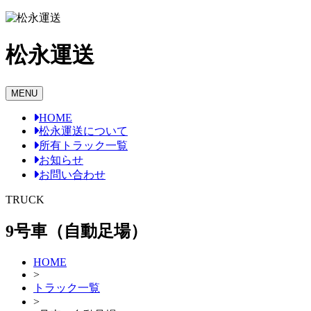
Skip
to
content
松永運送
MENU
HOME
松永運送について
所有トラック一覧
お知らせ
お問い合わせ
TRUCK
9号車（自動足場）
HOME
>
トラック一覧
>